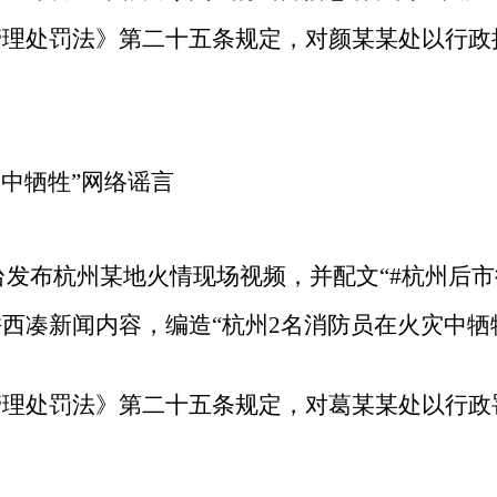
管理处罚法》第二十五条规定，对颜某某处以行政
灾中牺牲”网络谣言
频平台发布杭州某地火情现场视频，并配文“#杭州后
拼西凑新闻内容，编造
“杭州2名消防员在火灾中
管理处罚法》第二十五条规定，对葛某某处以行政