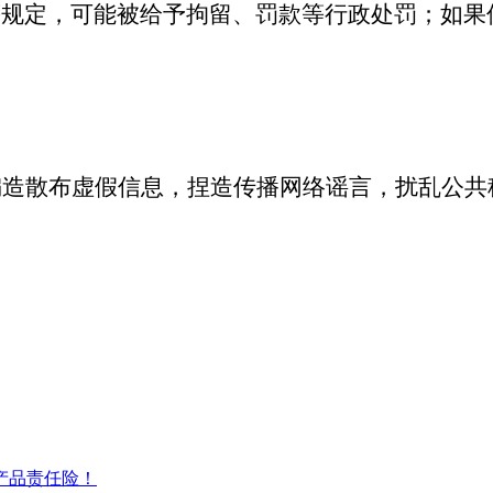
等规定，可能被给予拘留、罚款等行政处罚；如果
。
编造散布虚假信息，捏造传播网络谣言，扰乱公共
产品责任险！