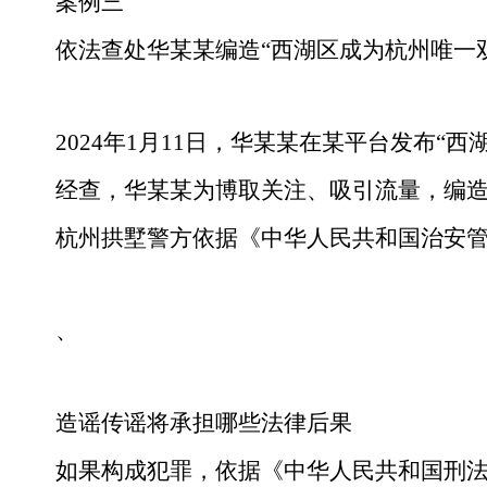
案例三
依法查处华某某编造
“西湖区成为杭州唯一
2024年1月11日，华某某在某平台发布
经查，华某某为博取关注、吸引流量，编
杭州拱墅警方依据《中华人民共和国治安
、
造谣传谣将承担哪些法律后果
如果构成犯罪，依据《中华人民共和国刑