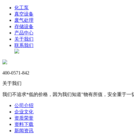
化工泵
真空设备
废气处理
存储设备
产品中心
关于我们
联系我们
400-0571-842
关于我们
我们不追求*低的价格，因为我们知道"物有所值，安全重于一
公司介绍
企业文化
资质荣誉
资料下载
新闻资讯