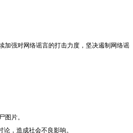
续加强对网络谣言的打击力度，坚决遏制网络谣
浮尸图片。
注讨论，造成社会不良影响。