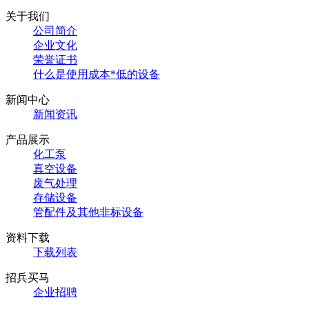
关于我们
公司简介
企业文化
荣誉证书
什么是使用成本*低的设备
新闻中心
新闻资讯
产品展示
化工泵
真空设备
废气处理
存储设备
管配件及其他非标设备
资料下载
下载列表
招兵买马
企业招聘